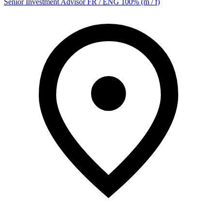
Senior Investment Advisor FR / ENG 100% (m / f)