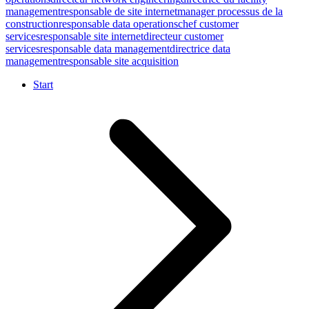
management
responsable de site internet
manager processus de la
construction
responsable data operations
chef customer
services
responsable site internet
directeur customer
services
responsable data management
directrice data
management
responsable site acquisition
Start