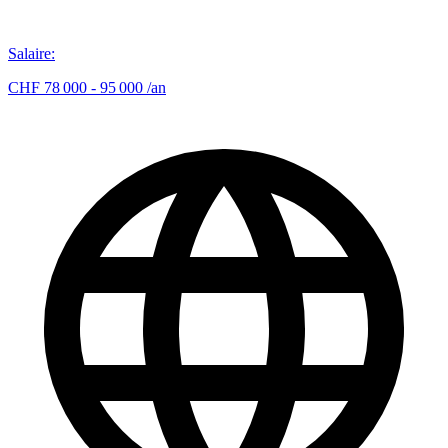
Salaire
:
CHF 78 000 - 95 000 /an