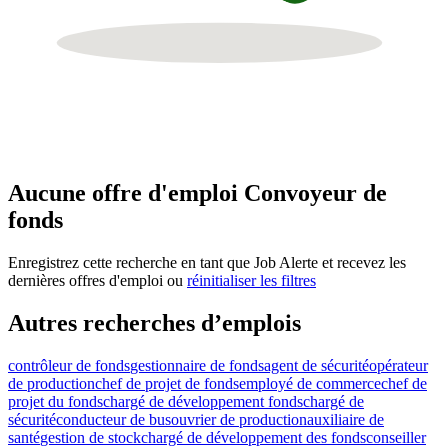
Aucune offre d'emploi Convoyeur de
fonds
Enregistrez cette recherche en tant que Job Alerte et recevez les
dernières offres d'emploi ou
réinitialiser les filtres
Autres recherches d’emplois
contrôleur de fonds
gestionnaire de fonds
agent de sécurité
opérateur
de production
chef de projet de fonds
employé de commerce
chef de
projet du fonds
chargé de développement fonds
chargé de
sécurité
conducteur de bus
ouvrier de production
auxiliaire de
santé
gestion de stock
chargé de développement des fonds
conseiller