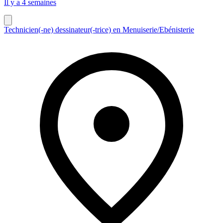
Il y a 4 semaines
Technicien(-ne) dessinateur(-trice) en Menuiserie/Ebénisterie