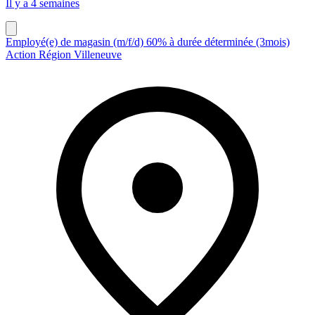
Il y a 4 semaines
Employé(e) de magasin (m/f/d) 60% à durée déterminée (3mois)
Action Région Villeneuve