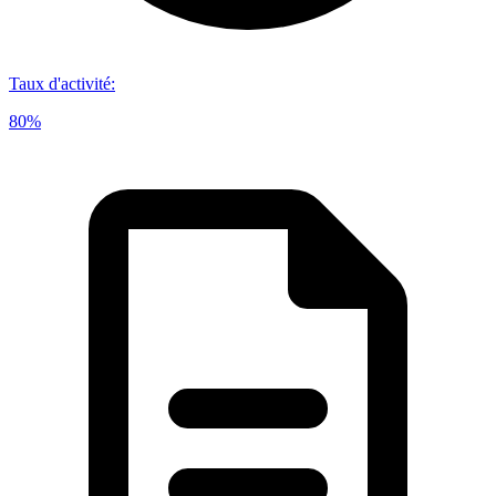
Taux d'activité
:
80%