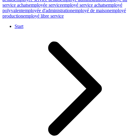
service achats
employée service
employé service achats
employé
polyvalent
employée d'administration
employé de maison
employé
production
employé libre service
Start