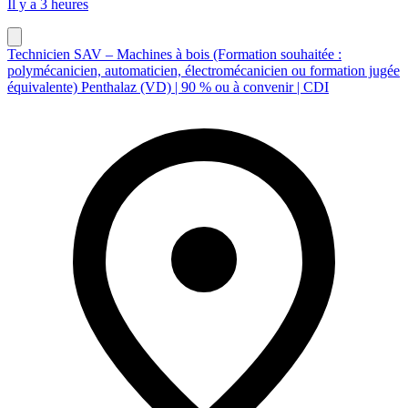
Il y a 3 heures
Technicien SAV – Machines à bois (Formation souhaitée :
polymécanicien, automaticien, électromécanicien ou formation jugée
équivalente) Penthalaz (VD) | 90 % ou à convenir | CDI