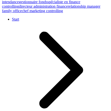
intendance
gestionnaire fonds
spécialiste en finance
controlling
directeur administration finance
relationship manager
family office
chef marketing controlling
Start