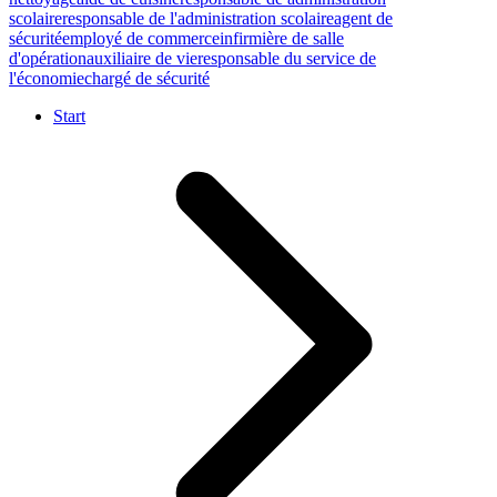
scolaire
responsable de l'administration scolaire
agent de
sécurité
employé de commerce
infirmière de salle
d'opération
auxiliaire de vie
responsable du service de
l'économie
chargé de sécurité
Start