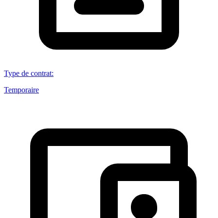
Type de contrat
:
Temporaire