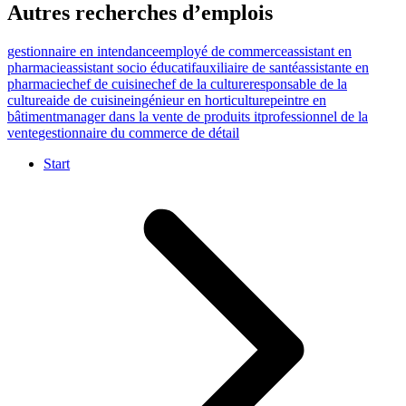
Autres recherches d’emplois
gestionnaire en intendance
employé de commerce
assistant en
pharmacie
assistant socio éducatif
auxiliaire de santé
assistante en
pharmacie
chef de cuisine
chef de la culture
responsable de la
culture
aide de cuisine
ingénieur en horticulture
peintre en
bâtiment
manager dans la vente de produits it
professionnel de la
vente
gestionnaire du commerce de détail
Start