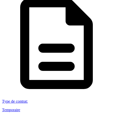
Type de contrat
:
Temporaire