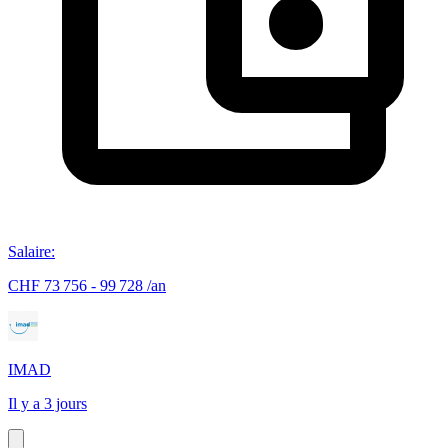
Salaire
:
CHF 73 756 - 99 728 /an
IMAD
Il y a 3 jours