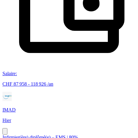
Salaire
:
CHF 87 958 - 118 926 /an
IMAD
Hier
Infirmier(ère) diplômé(e) – EMS | 80%