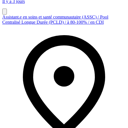
Il y a 3 jours
Assistant.e en soins et santé communautaire (ASSC) / Pool
Centralisé Longue Durée (PCLD) / à 80-100% / en CDI