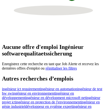
Aucune offre d'emploi Ingénieur
softwarequalitaetssicherung
Enregistrez cette recherche en tant que Job Alerte et recevez les
dernières offres d'emploi ou
réinitialiser les filtres
Autres recherches d’emplois
ingénieur ict requirement
ingénieur en automation
ingénieur de test
hw sw
ingénieur en environnement
ingénieur en
développement
ingénieur en dévelopment microsoft net
ingénieur
projet ict
ingénieur en protection de l'environnement
ingénieur en
génie industriel
développeur en système expert
ingénieur en