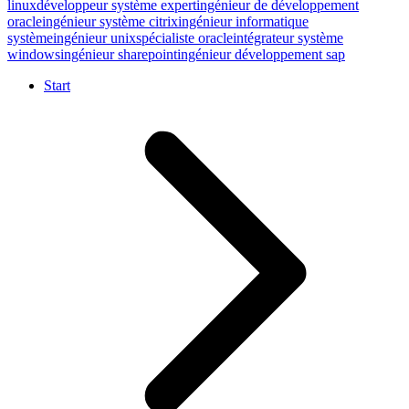
linux
développeur système expert
ingénieur de développement
oracle
ingénieur système citrix
ingénieur informatique
système
ingénieur unix
spécialiste oracle
intégrateur système
windows
ingénieur sharepoint
ingénieur développement sap
Start