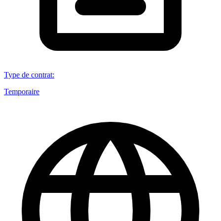
Type de contrat
:
Temporaire