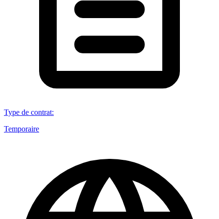
Type de contrat
:
Temporaire