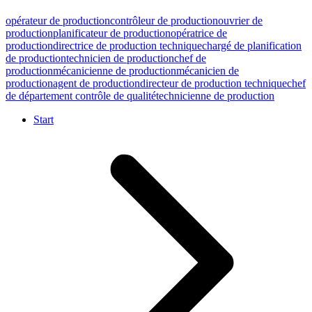
opérateur de production
contrôleur de production
ouvrier de
production
planificateur de production
opératrice de
production
directrice de production technique
chargé de planification
de production
technicien de production
chef de
production
mécanicienne de production
mécanicien de
production
agent de production
directeur de production technique
chef
de département contrôle de qualité
technicienne de production
Start