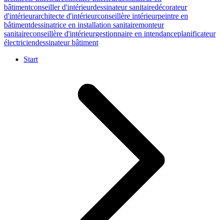
bâtiment
conseiller d'intérieur
dessinateur sanitaire
décorateur
d'intérieur
architecte d'intérieur
conseillère intérieur
peintre en
bâtiment
dessinatrice en installation sanitaire
monteur
sanitaire
conseillère d'intérieur
gestionnaire en intendance
planificateur
électricien
dessinateur bâtiment
Start