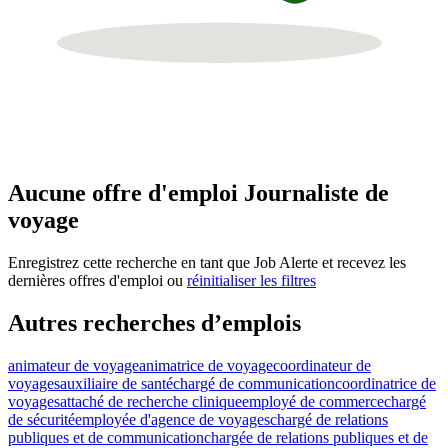
Aucune offre d'emploi Journaliste de
voyage
Enregistrez cette recherche en tant que Job Alerte et recevez les
dernières offres d'emploi ou
réinitialiser les filtres
Autres recherches d’emplois
animateur de voyage
animatrice de voyage
coordinateur de
voyages
auxiliaire de santé
chargé de communication
coordinatrice de
voyages
attaché de recherche clinique
employé de commerce
chargé
de sécurité
employée d'agence de voyages
chargé de relations
publiques et de communication
chargée de relations publiques et de