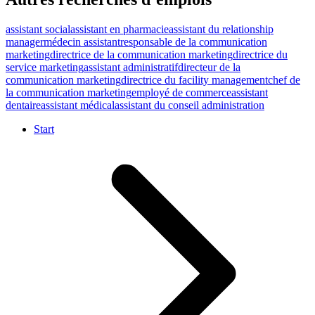
assistant social
assistant en pharmacie
assistant du relationship
manager
médecin assistant
responsable de la communication
marketing
directrice de la communication marketing
directrice du
service marketing
assistant administratif
directeur de la
communication marketing
directrice du facility management
chef de
la communication marketing
employé de commerce
assistant
dentaire
assistant médical
assistant du conseil administration
Start