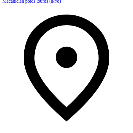
Mécanicien poids lourds (h/f/d)