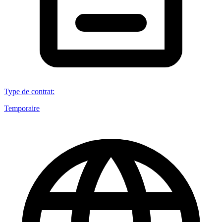
Type de contrat
:
Temporaire