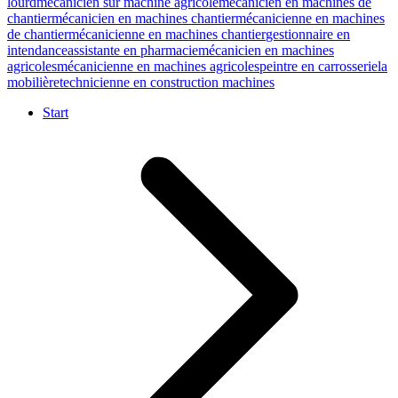
lourd
mécanicien sur machine agricole
mécanicien en machines de
chantier
mécanicien en machines chantier
mécanicienne en machines
de chantier
mécanicienne en machines chantier
gestionnaire en
intendance
assistante en pharmacie
mécanicien en machines
agricoles
mécanicienne en machines agricoles
peintre en carrosserie
la
mobilière
technicienne en construction machines
Start