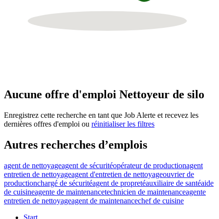
Aucune offre d'emploi Nettoyeur de silo
Enregistrez cette recherche en tant que Job Alerte et recevez les
dernières offres d'emploi ou
réinitialiser les filtres
Autres recherches d’emplois
agent de nettoyage
agent de sécurité
opérateur de production
agent
entretien de nettoyage
agent d'entretien de nettoyage
ouvrier de
production
chargé de sécurité
agent de propreté
auxiliaire de santé
aide
de cuisine
agente de maintenance
technicien de maintenance
agente
entretien de nettoyage
agent de maintenance
chef de cuisine
Start