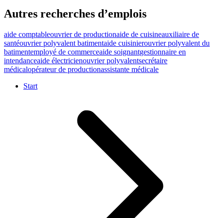
Autres recherches d’emplois
aide comptable
ouvrier de production
aide de cuisine
auxiliaire de
santé
ouvrier polyvalent batiment
aide cuisinier
ouvrier polyvalent du
batiment
employé de commerce
aide soignant
gestionnaire en
intendance
aide électricien
ouvrier polyvalent
secrétaire
médical
opérateur de production
assistante médicale
Start