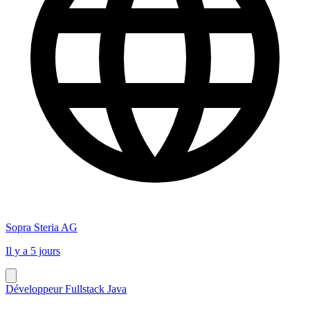
Sopra Steria AG
Il y a 5 jours
Développeur Fullstack Java