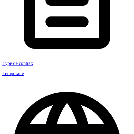
Type de contrat
:
Temporaire