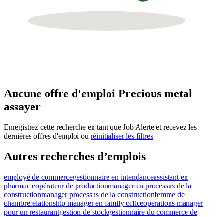
Aucune offre d'emploi Precious metal
assayer
Enregistrez cette recherche en tant que Job Alerte et recevez les
dernières offres d'emploi ou
réinitialiser les filtres
Autres recherches d’emplois
employé de commerce
gestionnaire en intendance
assistant en
pharmacie
opérateur de production
manager en processus de la
construction
manager processus de la construction
femme de
chambre
relationship manager en family office
operations manager
pour un restaurant
gestion de stock
gestionnaire du commerce de