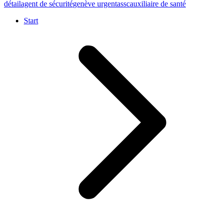
détail
agent de sécurité
genève urgent
assc
auxiliaire de santé
Start