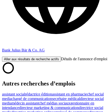
Bank Julius Bär & Co. AG
Détails de l'annonce d'emploi
Aller aux résultats de recherche actifs
Autres recherches d’emplois
assistant social
rédactrice édition
assistant en pharmacie
chef social
media
chargé de communication
secrétaire médical
directeur social
media
médecin assistant
chef médias sociaux
gestionnaire en
intendance
directeur marketing & communication
directrice social