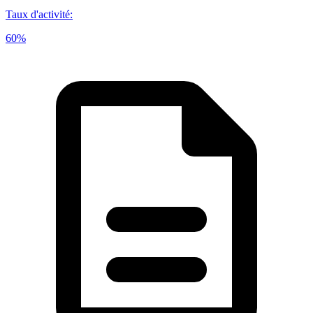
Taux d'activité
:
60%