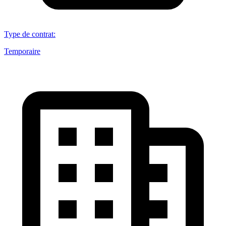
Type de contrat
:
Temporaire