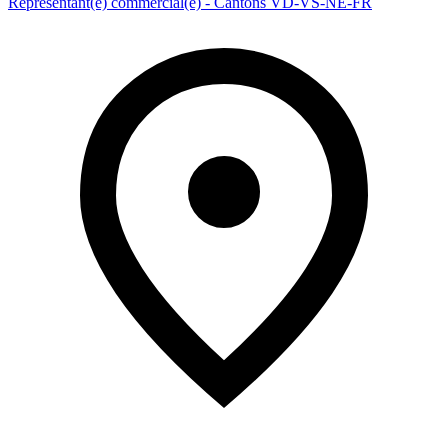
Représentant(e) commercial(e) - Cantons VD-VS-NE-FR