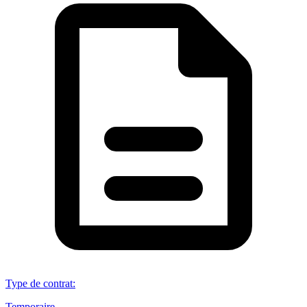
Type de contrat
:
Temporaire