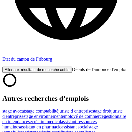
Etat du canton de Fribourg
Détails de l'annonce d'emploi
Aller aux résultats de recherche actifs
Autres recherches d’emplois
stage avocat
stage comptabilité
juriste d entreprise
stage droit
juriste
d'entreprise
stage environnement
employé de commerce
gestionnaire
en intendance
secrétaire médical
assistant ressources
humaines
assistant en pharmacie
assistant social
stage