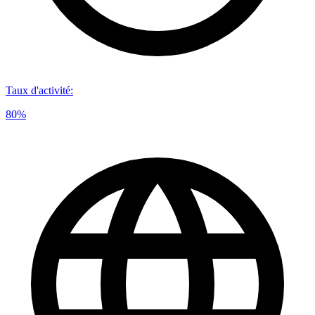
Taux d'activité
:
80%