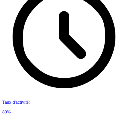
Taux d'activité
:
80%