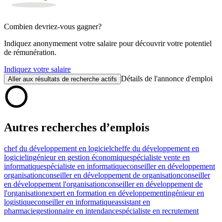
Combien devriez-vous gagner?
Indiquez anonymement votre salaire pour découvrir votre potentiel
de rémunération.
Indiquez votre salaire
Détails de l'annonce d'emploi
Aller aux résultats de recherche actifs
Autres recherches d’emplois
chef du développement en logiciel
cheffe du développement en
logiciel
ingénieur en gestion économique
spécialiste vente en
informatique
spécialiste en informatique
conseiller en développement
organisation
conseiller en développement de organisation
conseiller
en développement l'organisation
conseiller en développement de
l'organisation
expert en formation en développement
ingénieur en
logistique
conseiller en informatique
assistant en
pharmacie
gestionnaire en intendance
spécialiste en recrutement