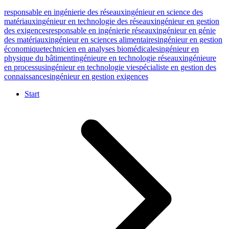
responsable en ingénierie des réseaux
ingénieur en science des
matériaux
ingénieur en technologie des réseaux
ingénieur en gestion
des exigences
responsable en ingénierie réseaux
ingénieur en génie
des matériaux
ingénieur en sciences alimentaires
ingénieur en gestion
économique
technicien en analyses biomédicales
ingénieur en
physique du bâtiment
ingénieure en technologie réseaux
ingénieure
en processus
ingénieur en technologie vie
spécialiste en gestion des
connaissances
ingénieur en gestion exigences
Start