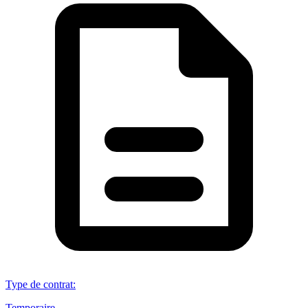
Type de contrat
:
Temporaire