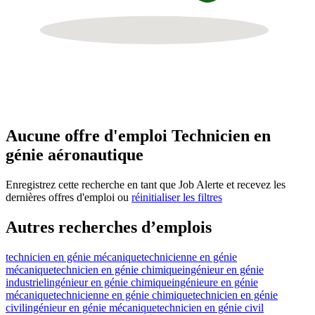
Aucune offre d'emploi Technicien en
génie aéronautique
Enregistrez cette recherche en tant que Job Alerte et recevez les
dernières offres d'emploi ou
réinitialiser les filtres
Autres recherches d’emplois
technicien en génie mécanique
technicienne en génie
mécanique
technicien en génie chimique
ingénieur en génie
industriel
ingénieur en génie chimique
ingénieure en génie
mécanique
technicienne en génie chimique
technicien en génie
civil
ingénieur en génie mécanique
technicien en génie civil