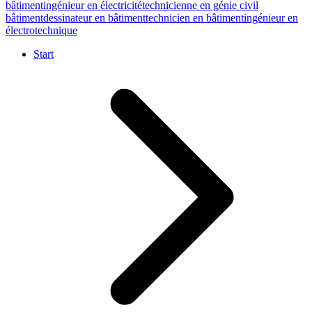
bâtiment
ingénieur en électricité
technicienne en génie civil
bâtiment
dessinateur en bâtiment
technicien en bâtiment
ingénieur en
électrotechnique
Start