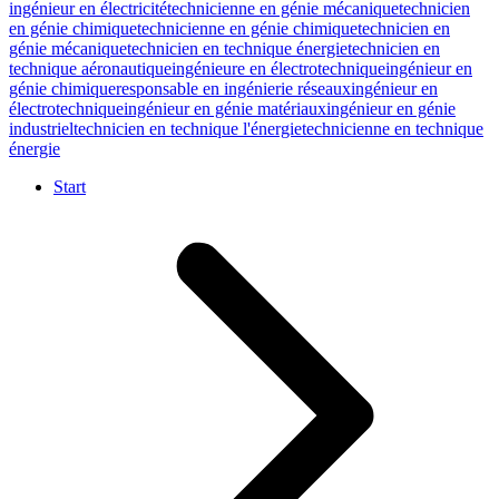
ingénieur en électricité
technicienne en génie mécanique
technicien
en génie chimique
technicienne en génie chimique
technicien en
génie mécanique
technicien en technique énergie
technicien en
technique aéronautique
ingénieure en électrotechnique
ingénieur en
génie chimique
responsable en ingénierie réseaux
ingénieur en
électrotechnique
ingénieur en génie matériaux
ingénieur en génie
industriel
technicien en technique l'énergie
technicienne en technique
énergie
Start