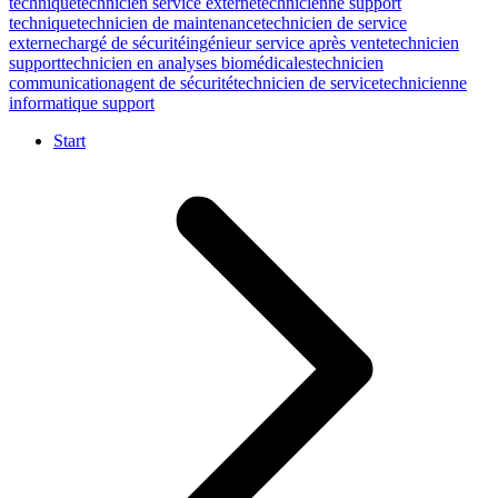
technique
technicien service externe
technicienne support
technique
technicien de maintenance
technicien de service
externe
chargé de sécurité
ingénieur service après vente
technicien
support
technicien en analyses biomédicales
technicien
communication
agent de sécurité
technicien de service
technicienne
informatique support
Start