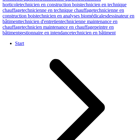
horticole
technicien en construction bois
technicien en technique
chauffage
technicienne en technique chauffage
technicienne en
construction bois
technicien en analyses biomédicales
dessinateur en
bâtiment
technicien d'entretien
technicienne maintenance en
chauffage
technicien maintenance en chauffage
peintre en
bâtiment
gestionnaire en intendance
technicien en bâtiment
Start