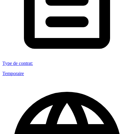
Type de contrat
:
Temporaire