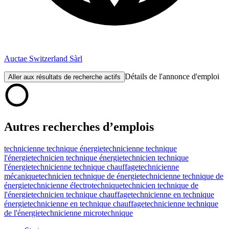
Auctae Switzerland Sàrl
Détails de l'annonce d'emploi
Aller aux résultats de recherche actifs
Autres recherches d’emplois
technicienne technique énergie
technicienne technique
l'énergie
technicien technique énergie
technicien technique
l'énergie
technicienne technique chauffage
technicienne
mécanique
technicien technique de énergie
technicienne technique de
énergie
technicienne électrotechnique
technicien technique de
l'énergie
technicien technique chauffage
technicienne en technique
énergie
technicienne en technique chauffage
technicienne technique
de l'énergie
technicienne microtechnique