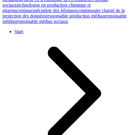
sociaux
technologue en production chimique et
pharmaceutique
spécialiste des hôpitaux
commissaire chargé de la
protection des données
responsable production médias
responsable
médias
responsable médias sociaux
Start