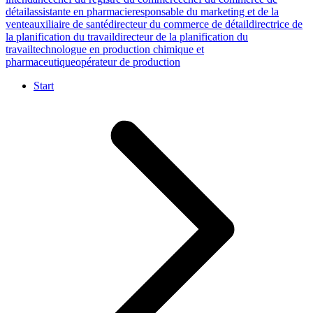
détail
assistante en pharmacie
responsable du marketing et de la
vente
auxiliaire de santé
directeur du commerce de détail
directrice de
la planification du travail
directeur de la planification du
travail
technologue en production chimique et
pharmaceutique
opérateur de production
Start