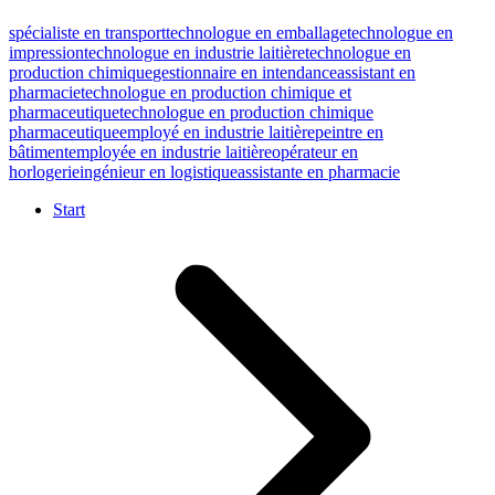
spécialiste en transport
technologue en emballage
technologue en
impression
technologue en industrie laitière
technologue en
production chimique
gestionnaire en intendance
assistant en
pharmacie
technologue en production chimique et
pharmaceutique
technologue en production chimique
pharmaceutique
employé en industrie laitière
peintre en
bâtiment
employée en industrie laitière
opérateur en
horlogerie
ingénieur en logistique
assistante en pharmacie
Start