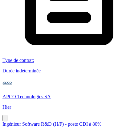
Type de contrat
:
Durée indéterminée
APCO Technologies SA
Hier
Ingénieur Software R&D (H/F) - poste CDI à 80%