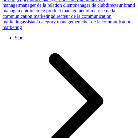
manager
manager de la relation client
manager de club
directeur brand
management
directrice product management
directrice de la
communication marketing
directeur de la communication
marketing
assistant category management
chef de la communication
marketing
Start