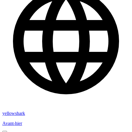
yellowshark
Avant-hier