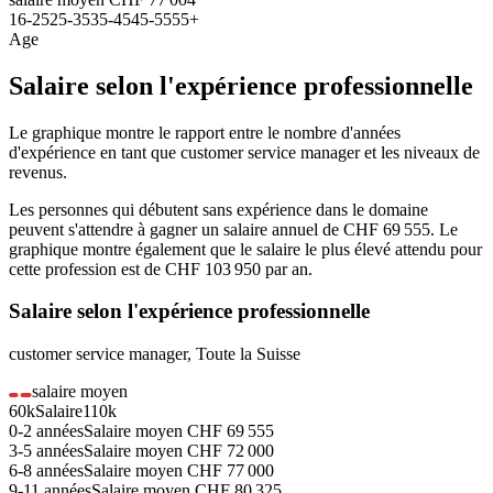
16-25
25-35
35-45
45-55
55+
Age
Salaire selon l'expérience professionnelle
Le graphique montre le rapport entre le nombre d'années
d'expérience en tant que
customer service manager
et les niveaux de
revenus.
Les personnes qui débutent sans expérience dans le domaine
peuvent s'attendre à gagner un salaire annuel de
CHF 69 555
. Le
graphique montre également que le salaire le plus élevé attendu pour
cette profession est de
CHF 103 950
par an.
Salaire selon l'expérience professionnelle
customer service manager
,
Toute la Suisse
salaire moyen
60k
Salaire
110k
0-2
années
Salaire moyen
CHF
69 555
3-5
années
Salaire moyen
CHF
72 000
6-8
années
Salaire moyen
CHF
77 000
9-11
années
Salaire moyen
CHF
80 325