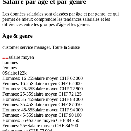
Salaire par âge et par genre
Les données salariales sont classées par âge et par genre, ce qui
permet de mieux comprendre les tendances salariales et les
différences entre les groupes d'âge et les genres.
Âge & genre
customer service manager
,
Toute la Suisse
salaire moyen
hommes
femmes
0
Salaire
122k
Hommes: 16-25
Salaire moyen
CHF
62 000
Femmes: 16-25
Salaire moyen
CHF
62 000
Hommes: 25-35
Salaire moyen
CHF
72 800
Femmes: 25-35
Salaire moyen
CHF
72 125
Hommes: 35-45
Salaire moyen
CHF
88 000
Femmes: 35-45
Salaire moyen
CHF
87 050
Hommes: 45-55
Salaire moyen
CHF
94 000
Femmes: 45-55
Salaire moyen
CHF
90 100
Hommes: 55+
Salaire moyen
CHF
84 750
Femmes: 55+
Salaire moyen
CHF
84 500
salaire moyen
CHF
77 004