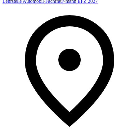
Lehrstelle Automobil-Fachfrau/-mann EFZ 2027